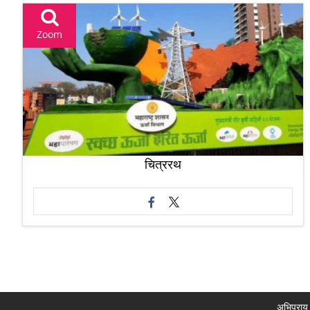
Zoom
चित्ररथ
अभिप्राय