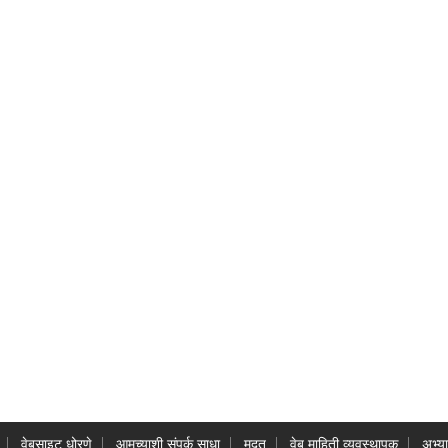
वेबसाइट धोरणे
आमच्याशी संपर्क साधा
मदत
वेब माहिती व्यवस्थापक
अभ्य