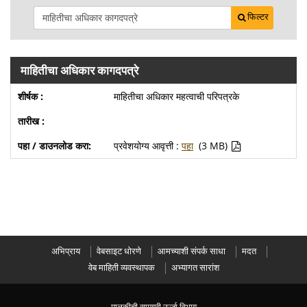
फिल्टर
माहितीचा अधिकार कागदपत्रे
माहितीचा अधिकार महत्वाची परिपत्रके
प्रवेशयोग्य आवृत्ती :
पहा
(3 MB)
अभिप्राय
वेबसाइट धोरणे
आमच्याशी संपर्क साधा
मदत
वेब माहिती व्यवस्थापक
अभ्यागत सारांश
मालकीची सामग्री ऊर्जा विभाग