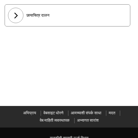
छायाचित्र दालन
अभिप्राय
वेबसाइट धोरणे
आमच्याशी संपर्क साधा
मदत
वेब माहिती व्यवस्थापक
अभ्यागत सारांश
मालकीची सामग्री ऊर्जा विभाग